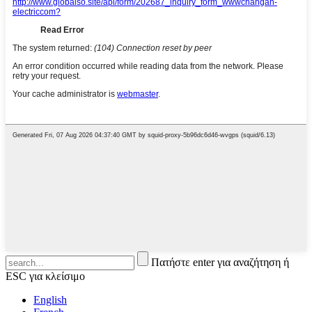
Πατήστε enter για αναζήτηση ή
ESC για κλείσιμο
English