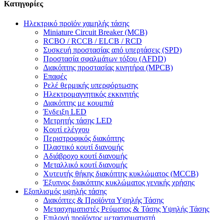
Κατηγορίες
Ηλεκτρικό προϊόν χαμηλής τάσης
Miniature Circuit Breaker (MCB)
RCBO / RCCB / ELCB / RCD
Συσκευή προστασίας από υπερτάσεις (SPD)
Προστασία σφαλμάτων τόξου (AFDD)
Διακόπτης προστασίας κινητήρα (MPCB)
Επαφές
Ρελέ θερμικής υπερφόρτωσης
Ηλεκτρομαγνητικός εκκινητής
Διακόπτης με κουμπιά
Ένδειξη LED
Μετρητής τάσης LED
Κουτί ελέγχου
Περιστροφικός διακόπτης
Πλαστικό κουτί διανομής
Αδιάβροχο κουτί διανομής
Μεταλλικό κουτί διανομής
Χυτευτής θήκης διακόπτης κυκλώματος (MCCB)
Έξυπνος διακόπτης κυκλώματος γενικής χρήσης
Εξοπλισμός υψηλής τάσης
Διακόπτες & Προϊόντα Υψηλής Τάσης
Μετασχηματιστές Ρεύματος & Τάσης Υψηλής Τάσης
Επιλογή προϊόντος μετασχηματιστή