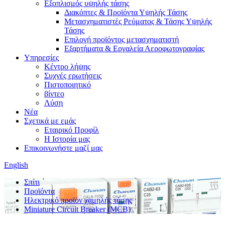
Εξοπλισμός υψηλής τάσης
Διακόπτες & Προϊόντα Υψηλής Τάσης
Μετασχηματιστές Ρεύματος & Τάσης Υψηλής
Τάσης
Επιλογή προϊόντος μετασχηματιστή
Εξαρτήματα & Εργαλεία Αεροφωτογραφίας
Υπηρεσίες
Κέντρο λήψης
Συχνές ερωτήσεις
Πιστοποιητικό
βίντεο
Λύση
Νέα
Σχετικά με εμάς
Εταιρικό Προφίλ
Η Ιστορία μας
Επικοινωνήστε μαζί μας
English
Σπίτι
Προϊόντα
Ηλεκτρικό προϊόν χαμηλής τάσης
Miniature Circuit Breaker (MCB)