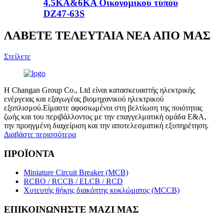
4.5KA&6KA Οικονομικού τύπου
DZ47-63S
ΛΑΒΕΤΕ ΤΕΛΕΥΤΑΙΑ ΝΕΑ ΑΠΟ ΜΑΣ
Στείλετε
Η Changan Group Co., Ltd είναι κατασκευαστής ηλεκτρικής
ενέργειας και εξαγωγέας βιομηχανικού ηλεκτρικού
εξοπλισμού.Είμαστε αφοσιωμένοι στη βελτίωση της ποιότητας
ζωής και του περιβάλλοντος με την επαγγελματική ομάδα Ε&Α,
την προηγμένη διαχείριση και την αποτελεσματική εξυπηρέτηση.
Διαβάστε περισσότερα
ΠΡΟΪΟΝΤΑ
Miniature Circuit Breaker (MCB)
RCBO / RCCB / ELCB / RCD
Χυτευτής θήκης διακόπτης κυκλώματος (MCCB)
ΕΠΙΚΟΙΝΩΝΗΣΤΕ ΜΑΖΙ ΜΑΣ