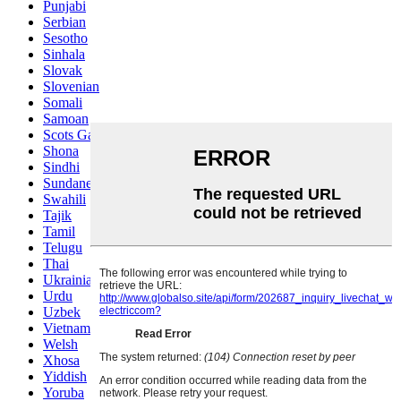
Punjabi
Serbian
Sesotho
Sinhala
Slovak
Slovenian
Somali
Samoan
Scots Gaelic
Shona
Sindhi
Sundanese
Swahili
Tajik
Tamil
Telugu
Thai
Ukrainian
Urdu
Uzbek
Vietnamese
Welsh
Xhosa
Yiddish
Yoruba