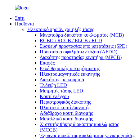
Σπίτι
Προϊόντα
Ηλεκτρικό προϊόν χαμηλής τάσης
Μινιατούρα διακόπτη κυκλώματος (MCB)
RCBO / RCCB / ELCB / RCD
Συσκευή προστασίας από υπερτάσεις (SPD)
Προστασία σφαλμάτων τόξου (AFDD)
Διακόπτης προστασίας κινητήρα (MPCB)
Επαφές
Ρελέ θερμικής υπερφόρτωσης
Ηλεκτρομαγνητικός εκκινητής
Διακόπτης με κουμπιά
Ένδειξη LED
Μετρητής τάσης LED
Κουτί ελέγχου
Περιστροφικός διακόπτης
Πλαστικό κουτί διανομής
Αδιάβροχο κουτί διανομής
Μεταλλικό κουτί διανομής
Χυτευτής θήκης διακόπτης κυκλώματος
(MCCB)
Έξυπνος διακόπτης κυκλώματος γενικής χρήσης