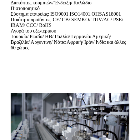
Διακόπτης κουμπιών/ Ένδειξη/ Καλώδιο
Πιστοποιητικό
Σύστημα εταιρείας: ISO9001,ISO14001,OHSAS18001
Ποιότητα προϊόντος: CE/ CB/ SEMKO/ TUV/AC/ PSE/
IRAM/ CCC/ RoHS
Αγορά του εξωτερικού
Τουρκία/ Ρωσία/ ΗΒ/ Γαλλία/ Γερμανία/ Αμερική/
Βραζιλία/ Αργεντινή/ Νότια Αφρική/ Ιράν/ Ινδία και άλλες
60 χώρες