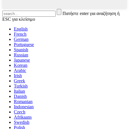
Πατήστε enter για αναζήτηση ή
ESC για κλείσιμο
English
French
German
Portuguese
Spanish
Russian
Japanese
Korean
Arabic
Irish
Greek
Turkish
Italian
Danish
Romanian
Indonesian
Czech
Afrikaans
Swedish
Polish