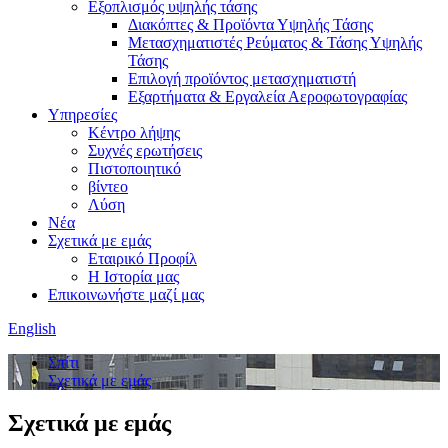
Εξοπλισμός υψηλής τάσης
Διακόπτες & Προϊόντα Υψηλής Τάσης
Μετασχηματιστές Ρεύματος & Τάσης Υψηλής
Τάσης
Επιλογή προϊόντος μετασχηματιστή
Εξαρτήματα & Εργαλεία Αεροφωτογραφίας
Υπηρεσίες
Κέντρο λήψης
Συχνές ερωτήσεις
Πιστοποιητικό
βίντεο
Λύση
Νέα
Σχετικά με εμάς
Εταιρικό Προφίλ
Η Ιστορία μας
Επικοινωνήστε μαζί μας
English
Σπίτι
Σχετικά με εμάς
Σχετικά με εμάς