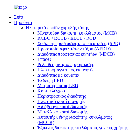
Σπίτι
Προϊόντα
Ηλεκτρικό προϊόν χαμηλής τάσης
Μινιατούρα διακόπτη κυκλώματος (MCB)
RCBO / RCCB / ELCB / RCD
Συσκευή προστασίας από υπερτάσεις (SPD)
Προστασία σφαλμάτων τόξου (AFDD)
Διακόπτης προστασίας κινητήρα (MPCB)
Επαφές
Ρελέ θερμικής υπερφόρτωσης
Ηλεκτρομαγνητικός εκκινητής
Διακόπτης με κουμπιά
Ένδειξη LED
Μετρητής τάσης LED
Κουτί ελέγχου
Περιστροφικός διακόπτης
Πλαστικό κουτί διανομής
Αδιάβροχο κουτί διανομής
Μεταλλικό κουτί διανομής
Χυτευτής θήκης διακόπτης κυκλώματος
(MCCB)
Έξυπνος διακόπτης κυκλώματος γενικής χρήσης