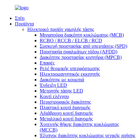
Σπίτι
Προϊόντα
Ηλεκτρικό προϊόν χαμηλής τάσης
Μινιατούρα διακόπτη κυκλώματος (MCB)
RCBO / RCCB / ELCB / RCD
Συσκευή προστασίας από υπερτάσεις (SPD)
Προστασία σφαλμάτων τόξου (AFDD)
Διακόπτης προστασίας κινητήρα (MPCB)
Επαφές
Ρελέ θερμικής υπερφόρτωσης
Ηλεκτρομαγνητικός εκκινητής
Διακόπτης με κουμπιά
Ένδειξη LED
Μετρητής τάσης LED
Κουτί ελέγχου
Περιστροφικός διακόπτης
Πλαστικό κουτί διανομής
Αδιάβροχο κουτί διανομής
Μεταλλικό κουτί διανομής
Χυτευτής θήκης διακόπτης κυκλώματος
(MCCB)
Έξυπνος διακόπτης κυκλώματος γενικής χρήσης