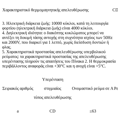
Χαρακτηριστικό θερμομαγνητικής απελευθέρωσης
C
3. Ηλεκτρική διάρκεια ζωής: 10000 κύκλοι, κατά τη λειτουργία
φορτίου (ηλεκτρική διάρκεια ζωής) είναι 4000 κύκλοι.
4. Διηλεκτρική ιδιότητα: ο διακόπτης κυκλώματος μπορεί να
αντέξει τη δοκιμή τάσης αντοχής στη συχνότητα ισχύος των 50Hz
και 2000V, που διαρκεί για 1 λεπτό, χωρίς διείσδυση δοντιών ή
φλας.
5. Χαρακτηριστικά προστασίας απελευθέρωσης υπερβολικού
ρεύματος: τα χαρακτηριστικά προστασίας της απελευθέρωσης
υπερέντασης πληρούν τις απαιτήσεις του Πίνακα 2. Η θερμοκρασία
περιβάλλοντος αναφοράς είναι +30°C και η ανοχή είναι +5°C.
Υπερένταση
Σειριακός αριθμός
στιγμιαίος
Ονομαστικό ρεύμα σε Α
Ρε
τύπος απελευθέρωσης
a
CD
≤63