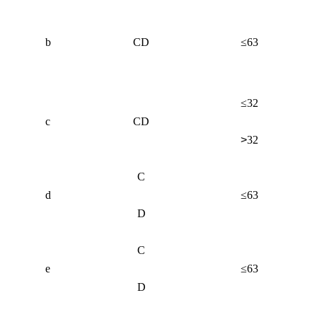
b
CD
≤63
≤32
c
CD
>
32
C
d
≤63
D
C
e
≤63
D