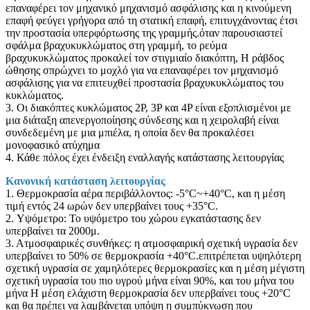
επαναφέρει τον μηχανικό μηχανισμό ασφάλισης και η κινούμενη
επαφή φεύγει γρήγορα από τη στατική επαφή, επιτυγχάνοντας έτσι
την προστασία υπερφόρτωσης της γραμμής.όταν παρουσιαστεί
σφάλμα βραχυκυκλώματος στη γραμμή, το ρεύμα
βραχυκυκλώματος προκαλεί τον στιγμιαίο διακόπτη, Η ράβδος
ώθησης σπρώχνει το μοχλό για να επαναφέρει τον μηχανισμό
ασφάλισης για να επιτευχθεί προστασία βραχυκυκλώματος του
κυκλώματος.
3. Οι διακόπτες κυκλώματος 2P, 3P και 4P είναι εξοπλισμένοι με
μια διάταξη απενεργοποίησης σύνδεσης και η χειρολαβή είναι
συνδεδεμένη με μια μπιέλα, η οποία δεν θα προκαλέσει
μονοφασικό ατύχημα
4. Κάθε πόλος έχει ένδειξη εναλλαγής κατάστασης λειτουργίας
Κανονική κατάσταση λειτουργίας
1. Θερμοκρασία αέρα περιβάλλοντος: -5°C~+40°C, και η μέση
τιμή εντός 24 ωρών δεν υπερβαίνει τους +35°C.
2. Υψόμετρο: Το υψόμετρο του χώρου εγκατάστασης δεν
υπερβαίνει τα 2000μ.
3. Ατμοσφαιρικές συνθήκες: η ατμοσφαιρική σχετική υγρασία δεν
υπερβαίνει το 50% σε θερμοκρασία +40°C.επιτρέπεται υψηλότερη
σχετική υγρασία σε χαμηλότερες θερμοκρασίες και η μέση μέγιστη
σχετική υγρασία του πιο υγρού μήνα είναι 90%, και του μήνα του
μήνα Η μέση ελάχιστη θερμοκρασία δεν υπερβαίνει τους +20°C
και θα πρέπει να λαμβάνεται υπόψη η συμπύκνωση που