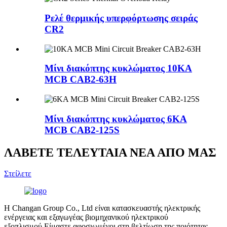
Ρελέ θερμικής υπερφόρτωσης σειράς
CR2
Μίνι διακόπτης κυκλώματος 10KA
MCB CAB2-63H
Μίνι διακόπτης κυκλώματος 6KA
MCB CAB2-125S
ΛΑΒΕΤΕ ΤΕΛΕΥΤΑΙΑ ΝΕΑ ΑΠΟ ΜΑΣ
Στείλετε
Η Changan Group Co., Ltd είναι κατασκευαστής ηλεκτρικής
ενέργειας και εξαγωγέας βιομηχανικού ηλεκτρικού
εξοπλισμού.Είμαστε αφοσιωμένοι στη βελτίωση της ποιότητας