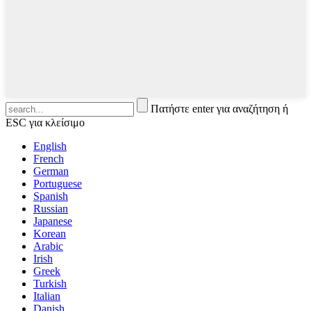
Πατήστε enter για αναζήτηση ή
ESC για κλείσιμο
English
French
German
Portuguese
Spanish
Russian
Japanese
Korean
Arabic
Irish
Greek
Turkish
Italian
Danish