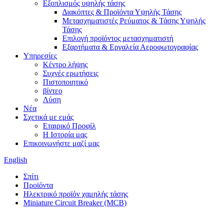
Εξοπλισμός υψηλής τάσης
Διακόπτες & Προϊόντα Υψηλής Τάσης
Μετασχηματιστές Ρεύματος & Τάσης Υψηλής
Τάσης
Επιλογή προϊόντος μετασχηματιστή
Εξαρτήματα & Εργαλεία Αεροφωτογραφίας
Υπηρεσίες
Κέντρο λήψης
Συχνές ερωτήσεις
Πιστοποιητικό
βίντεο
Λύση
Νέα
Σχετικά με εμάς
Εταιρικό Προφίλ
Η Ιστορία μας
Επικοινωνήστε μαζί μας
English
Σπίτι
Προϊόντα
Ηλεκτρικό προϊόν χαμηλής τάσης
Miniature Circuit Breaker (MCB)