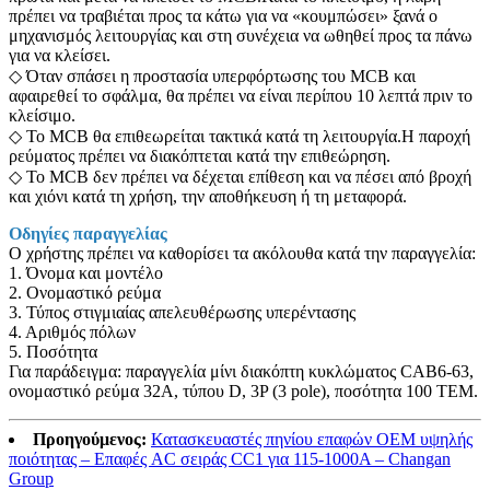
πρέπει να τραβιέται προς τα κάτω για να «κουμπώσει» ξανά ο
μηχανισμός λειτουργίας και στη συνέχεια να ωθηθεί προς τα πάνω
για να κλείσει.
◇ Όταν σπάσει η προστασία υπερφόρτωσης του MCB και
αφαιρεθεί το σφάλμα, θα πρέπει να είναι περίπου 10 λεπτά πριν το
κλείσιμο.
◇ Το MCB θα επιθεωρείται τακτικά κατά τη λειτουργία.Η παροχή
ρεύματος πρέπει να διακόπτεται κατά την επιθεώρηση.
◇ Το MCB δεν πρέπει να δέχεται επίθεση και να πέσει από βροχή
και χιόνι κατά τη χρήση, την αποθήκευση ή τη μεταφορά.
Οδηγίες παραγγελίας
Ο χρήστης πρέπει να καθορίσει τα ακόλουθα κατά την παραγγελία:
1. Όνομα και μοντέλο
2. Ονομαστικό ρεύμα
3. Τύπος στιγμιαίας απελευθέρωσης υπερέντασης
4. Αριθμός πόλων
5. Ποσότητα
Για παράδειγμα: παραγγελία μίνι διακόπτη κυκλώματος CAB6-63,
ονομαστικό ρεύμα 32A, τύπου D, 3P (3 pole), ποσότητα 100 ΤΕΜ.
Προηγούμενος:
Κατασκευαστές πηνίου επαφών OEM υψηλής
ποιότητας – Επαφές AC σειράς CC1 για 115-1000A – Changan
Group