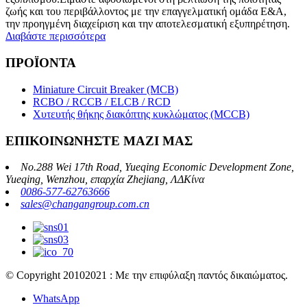
ζωής και του περιβάλλοντος με την επαγγελματική ομάδα Ε&Α,
την προηγμένη διαχείριση και την αποτελεσματική εξυπηρέτηση.
Διαβάστε περισσότερα
ΠΡΟΪΟΝΤΑ
Miniature Circuit Breaker (MCB)
RCBO / RCCB / ELCB / RCD
Χυτευτής θήκης διακόπτης κυκλώματος (MCCB)
ΕΠΙΚΟΙΝΩΝΗΣΤΕ ΜΑΖΙ ΜΑΣ
No.288 Wei 17th Road, Yueqing Economic Development Zone,
Yueqing, Wenzhou, επαρχία Zhejiang, ΛΔΚίνα
0086-577-62763666
sales@changangroup.com.cn
© Copyright 20102021 : Με την επιφύλαξη παντός δικαιώματος.
WhatsApp