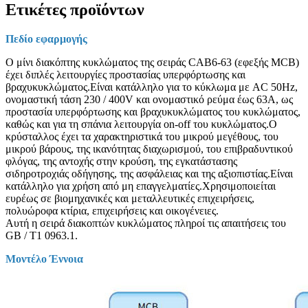
Ετικέτες προϊόντων
Πεδίο εφαρμογής
Ο μίνι διακόπτης κυκλώματος της σειράς CAB6-63 (εφεξής MCB)
έχει διπλές λειτουργίες προστασίας υπερφόρτωσης και
βραχυκυκλώματος.Είναι κατάλληλο για το κύκλωμα με AC 50Hz,
ονομαστική τάση 230 / 400V και ονομαστικό ρεύμα έως 63A, ως
προστασία υπερφόρτωσης και βραχυκυκλώματος του κυκλώματος,
καθώς και για τη σπάνια λειτουργία on-off του κυκλώματος.Ο
κρύσταλλος έχει τα χαρακτηριστικά του μικρού μεγέθους, του
μικρού βάρους, της ικανότητας διαχωρισμού, του επιβραδυντικού
φλόγας, της αντοχής στην κρούση, της εγκατάστασης
σιδηροτροχιάς οδήγησης, της ασφάλειας και της αξιοπιστίας.Είναι
κατάλληλο για χρήση από μη επαγγελματίες.Χρησιμοποιείται
ευρέως σε βιομηχανικές και μεταλλευτικές επιχειρήσεις,
πολυώροφα κτίρια, επιχειρήσεις και οικογένειες.
Αυτή η σειρά διακοπτών κυκλώματος πληροί τις απαιτήσεις του
GB / T1 0963.1.
Μοντέλο Έννοια