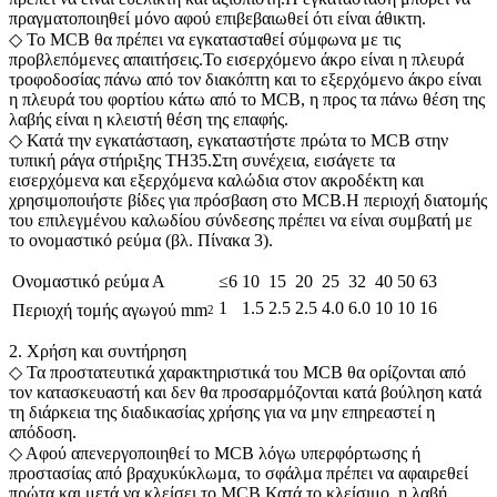
πραγματοποιηθεί μόνο αφού επιβεβαιωθεί ότι είναι άθικτη.
◇ Το MCB θα πρέπει να εγκατασταθεί σύμφωνα με τις
προβλεπόμενες απαιτήσεις.Το εισερχόμενο άκρο είναι η πλευρά
τροφοδοσίας πάνω από τον διακόπτη και το εξερχόμενο άκρο είναι
η πλευρά του φορτίου κάτω από το MCB, η προς τα πάνω θέση της
λαβής είναι η κλειστή θέση της επαφής.
◇ Κατά την εγκατάσταση, εγκαταστήστε πρώτα το MCB στην
τυπική ράγα στήριξης TH35.Στη συνέχεια, εισάγετε τα
εισερχόμενα και εξερχόμενα καλώδια στον ακροδέκτη και
χρησιμοποιήστε βίδες για πρόσβαση στο MCB.Η περιοχή διατομής
του επιλεγμένου καλωδίου σύνδεσης πρέπει να είναι συμβατή με
το ονομαστικό ρεύμα (βλ. Πίνακα 3).
Ονομαστικό ρεύμα Α
≤6
10
15
20
25
32
40
50
63
1
1.5
2.5
2.5
4.0
6.0
10
10
16
Περιοχή τομής αγωγού mm
2
2. Χρήση και συντήρηση
◇ Τα προστατευτικά χαρακτηριστικά του MCB θα ορίζονται από
τον κατασκευαστή και δεν θα προσαρμόζονται κατά βούληση κατά
τη διάρκεια της διαδικασίας χρήσης για να μην επηρεαστεί η
απόδοση.
◇ Αφού απενεργοποιηθεί το MCB λόγω υπερφόρτωσης ή
προστασίας από βραχυκύκλωμα, το σφάλμα πρέπει να αφαιρεθεί
πρώτα και μετά να κλείσει το MCB.Κατά το κλείσιμο, η λαβή