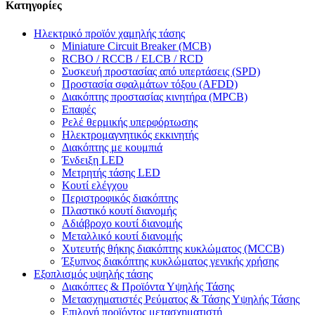
Κατηγορίες
Ηλεκτρικό προϊόν χαμηλής τάσης
Miniature Circuit Breaker (MCB)
RCBO / RCCB / ELCB / RCD
Συσκευή προστασίας από υπερτάσεις (SPD)
Προστασία σφαλμάτων τόξου (AFDD)
Διακόπτης προστασίας κινητήρα (MPCB)
Επαφές
Ρελέ θερμικής υπερφόρτωσης
Ηλεκτρομαγνητικός εκκινητής
Διακόπτης με κουμπιά
Ένδειξη LED
Μετρητής τάσης LED
Κουτί ελέγχου
Περιστροφικός διακόπτης
Πλαστικό κουτί διανομής
Αδιάβροχο κουτί διανομής
Μεταλλικό κουτί διανομής
Χυτευτής θήκης διακόπτης κυκλώματος (MCCB)
Έξυπνος διακόπτης κυκλώματος γενικής χρήσης
Εξοπλισμός υψηλής τάσης
Διακόπτες & Προϊόντα Υψηλής Τάσης
Μετασχηματιστές Ρεύματος & Τάσης Υψηλής Τάσης
Επιλογή προϊόντος μετασχηματιστή