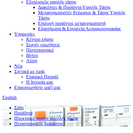
Εξοπλισμός υψηλής τάσης
Διακόπτες & Προϊόντα Υψηλής Τάσης
Μετασχηματιστές Ρεύματος & Τάσης Υψηλής
Τάσης
Επιλογή προϊόντος μετασχηματιστή
Εξαρτήματα & Εργαλεία Αεροφωτογραφίας
Υπηρεσίες
Κέντρο λήψης
Συχνές ερωτήσεις
Πιστοποιητικό
βίντεο
Λύση
Νέα
Σχετικά με εμάς
Εταιρικό Προφίλ
Η Ιστορία μας
Επικοινωνήστε μαζί μας
English
Σπίτι
Προϊόντα
Ηλεκτρικό προϊόν χαμηλής τάσης
Περιστροφικός διακόπτης