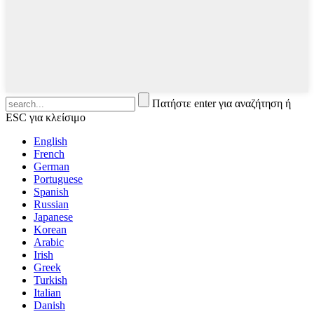
Πατήστε enter για αναζήτηση ή
ESC για κλείσιμο
English
French
German
Portuguese
Spanish
Russian
Japanese
Korean
Arabic
Irish
Greek
Turkish
Italian
Danish