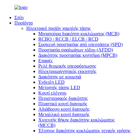
Σπίτι
Προϊόντα
Ηλεκτρικό προϊόν χαμηλής τάσης
Μινιατούρα διακόπτη κυκλώματος (MCB)
RCBO / RCCB / ELCB / RCD
Συσκευή προστασίας από υπερτάσεις (SPD)
Προστασία σφαλμάτων τόξου (AFDD)
Διακόπτης προστασίας κινητήρα (MPCB)
Επαφές
Ρελέ θερμικής υπερφόρτωσης
Ηλεκτρομαγνητικός εκκινητής
Διακόπτης με κουμπιά
Ένδειξη LED
Μετρητής τάσης LED
Κουτί ελέγχου
Περιστροφικός διακόπτης
Πλαστικό κουτί διανομής
Αδιάβροχο κουτί διανομής
Μεταλλικό κουτί διανομής
Χυτευτής θήκης διακόπτης κυκλώματος
(MCCB)
Έξυπνος διακόπτης κυκλώματος γενικής χρήσης