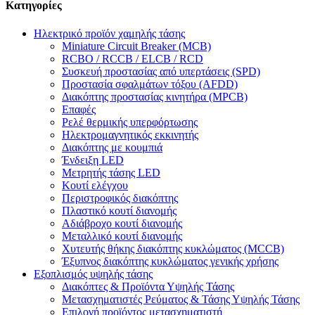
Κατηγορίες
Ηλεκτρικό προϊόν χαμηλής τάσης
Miniature Circuit Breaker (MCB)
RCBO / RCCB / ELCB / RCD
Συσκευή προστασίας από υπερτάσεις (SPD)
Προστασία σφαλμάτων τόξου (AFDD)
Διακόπτης προστασίας κινητήρα (MPCB)
Επαφές
Ρελέ θερμικής υπερφόρτωσης
Ηλεκτρομαγνητικός εκκινητής
Διακόπτης με κουμπιά
Ένδειξη LED
Μετρητής τάσης LED
Κουτί ελέγχου
Περιστροφικός διακόπτης
Πλαστικό κουτί διανομής
Αδιάβροχο κουτί διανομής
Μεταλλικό κουτί διανομής
Χυτευτής θήκης διακόπτης κυκλώματος (MCCB)
Έξυπνος διακόπτης κυκλώματος γενικής χρήσης
Εξοπλισμός υψηλής τάσης
Διακόπτες & Προϊόντα Υψηλής Τάσης
Μετασχηματιστές Ρεύματος & Τάσης Υψηλής Τάσης
Επιλογή προϊόντος μετασχηματιστή