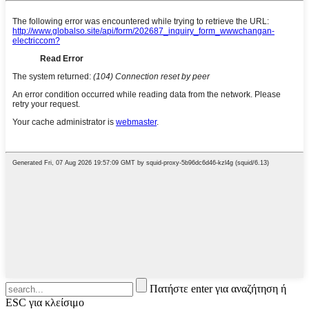
Πατήστε enter για αναζήτηση ή
ESC για κλείσιμο