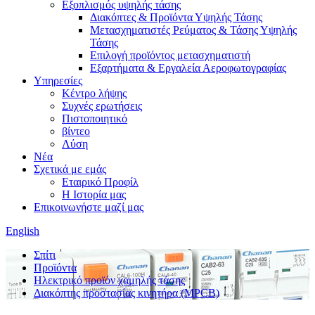
Εξοπλισμός υψηλής τάσης
Διακόπτες & Προϊόντα Υψηλής Τάσης
Μετασχηματιστές Ρεύματος & Τάσης Υψηλής
Τάσης
Επιλογή προϊόντος μετασχηματιστή
Εξαρτήματα & Εργαλεία Αεροφωτογραφίας
Υπηρεσίες
Κέντρο λήψης
Συχνές ερωτήσεις
Πιστοποιητικό
βίντεο
Λύση
Νέα
Σχετικά με εμάς
Εταιρικό Προφίλ
Η Ιστορία μας
Επικοινωνήστε μαζί μας
English
Σπίτι
Προϊόντα
Ηλεκτρικό προϊόν χαμηλής τάσης
Διακόπτης προστασίας κινητήρα (MPCB)