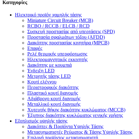
Κατηγορίες
Ηλεκτρικό προϊόν χαμηλής τάσης
Miniature Circuit Breaker (MCB)
RCBO / RCCB / ELCB / RCD
Συσκευή προστασίας από υπερτάσεις (SPD)
Προστασία σφαλμάτων τόξου (AFDD)
Διακόπτης προστασίας κινητήρα (MPCB)
Επαφές
Ρελέ θερμικής υπερφόρτωσης
Ηλεκτρομαγνητικός εκκινητής
Διακόπτης με κουμπιά
Ένδειξη LED
Μετρητής τάσης LED
Κουτί ελέγχου
Περιστροφικός διακόπτης
Πλαστικό κουτί διανομής
Αδιάβροχο κουτί διανομής
Μεταλλικό κουτί διανομής
Χυτευτής θήκης διακόπτης κυκλώματος (MCCB)
Έξυπνος διακόπτης κυκλώματος γενικής χρήσης
Εξοπλισμός υψηλής τάσης
Διακόπτες & Προϊόντα Υψηλής Τάσης
Μετασχηματιστές Ρεύματος & Τάσης Υψηλής Τάσης
Επιλογή προϊόντος μετασχηματιστή