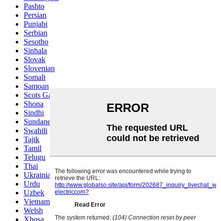
Pashto
Persian
Punjabi
Serbian
Sesotho
Sinhala
Slovak
Slovenian
Somali
Samoan
Scots Gaelic
Shona
Sindhi
Sundanese
Swahili
Tajik
Tamil
Telugu
Thai
Ukrainian
Urdu
Uzbek
Vietnamese
Welsh
Xhosa