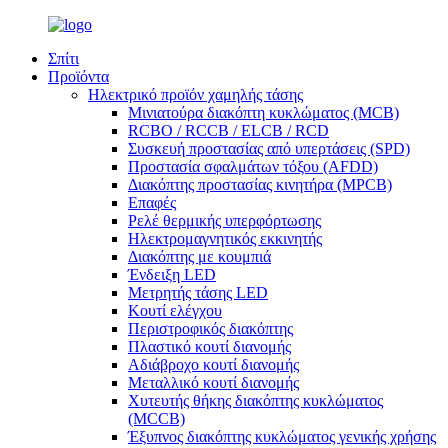
Σπίτι
Προϊόντα
Ηλεκτρικό προϊόν χαμηλής τάσης
Μινιατούρα διακόπτη κυκλώματος (MCB)
RCBO / RCCB / ELCB / RCD
Συσκευή προστασίας από υπερτάσεις (SPD)
Προστασία σφαλμάτων τόξου (AFDD)
Διακόπτης προστασίας κινητήρα (MPCB)
Επαφές
Ρελέ θερμικής υπερφόρτωσης
Ηλεκτρομαγνητικός εκκινητής
Διακόπτης με κουμπιά
Ένδειξη LED
Μετρητής τάσης LED
Κουτί ελέγχου
Περιστροφικός διακόπτης
Πλαστικό κουτί διανομής
Αδιάβροχο κουτί διανομής
Μεταλλικό κουτί διανομής
Χυτευτής θήκης διακόπτης κυκλώματος
(MCCB)
Έξυπνος διακόπτης κυκλώματος γενικής χρήσης