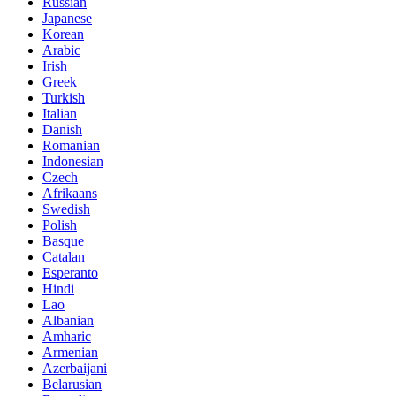
Russian
Japanese
Korean
Arabic
Irish
Greek
Turkish
Italian
Danish
Romanian
Indonesian
Czech
Afrikaans
Swedish
Polish
Basque
Catalan
Esperanto
Hindi
Lao
Albanian
Amharic
Armenian
Azerbaijani
Belarusian