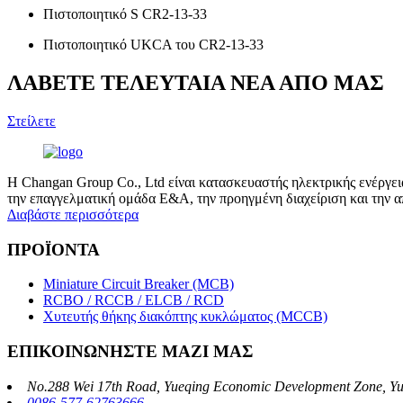
Πιστοποιητικό S CR2-13-33
Πιστοποιητικό UKCA του CR2-13-33
ΛΑΒΕΤΕ ΤΕΛΕΥΤΑΙΑ ΝΕΑ ΑΠΟ ΜΑΣ
Στείλετε
Η Changan Group Co., Ltd είναι κατασκευαστής ηλεκτρικής ενέργει
την επαγγελματική ομάδα Ε&Α, την προηγμένη διαχείριση και την 
Διαβάστε περισσότερα
ΠΡΟΪΟΝΤΑ
Miniature Circuit Breaker (MCB)
RCBO / RCCB / ELCB / RCD
Χυτευτής θήκης διακόπτης κυκλώματος (MCCB)
ΕΠΙΚΟΙΝΩΝΗΣΤΕ ΜΑΖΙ ΜΑΣ
No.288 Wei 17th Road, Yueqing Economic Development Zone, Yu
0086-577-62763666