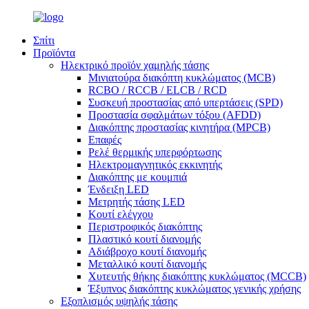
Σπίτι
Προϊόντα
Ηλεκτρικό προϊόν χαμηλής τάσης
Μινιατούρα διακόπτη κυκλώματος (MCB)
RCBO / RCCB / ELCB / RCD
Συσκευή προστασίας από υπερτάσεις (SPD)
Προστασία σφαλμάτων τόξου (AFDD)
Διακόπτης προστασίας κινητήρα (MPCB)
Επαφές
Ρελέ θερμικής υπερφόρτωσης
Ηλεκτρομαγνητικός εκκινητής
Διακόπτης με κουμπιά
Ένδειξη LED
Μετρητής τάσης LED
Κουτί ελέγχου
Περιστροφικός διακόπτης
Πλαστικό κουτί διανομής
Αδιάβροχο κουτί διανομής
Μεταλλικό κουτί διανομής
Χυτευτής θήκης διακόπτης κυκλώματος (MCCB)
Έξυπνος διακόπτης κυκλώματος γενικής χρήσης
Εξοπλισμός υψηλής τάσης