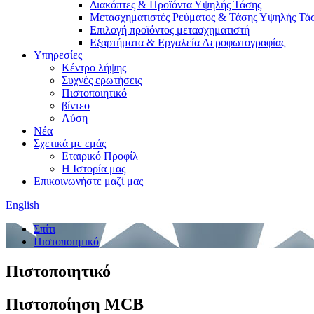
Διακόπτες & Προϊόντα Υψηλής Τάσης
Μετασχηματιστές Ρεύματος & Τάσης Υψηλής Τά
Επιλογή προϊόντος μετασχηματιστή
Εξαρτήματα & Εργαλεία Αεροφωτογραφίας
Υπηρεσίες
Κέντρο λήψης
Συχνές ερωτήσεις
Πιστοποιητικό
βίντεο
Λύση
Νέα
Σχετικά με εμάς
Εταιρικό Προφίλ
Η Ιστορία μας
Επικοινωνήστε μαζί μας
English
Σπίτι
Πιστοποιητικό
Πιστοποιητικό
Πιστοποίηση MCB