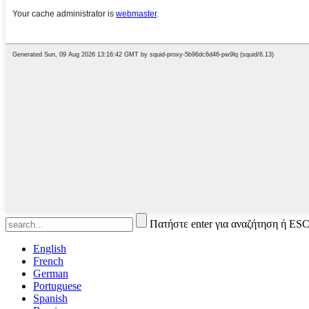
Πατήστε enter για αναζήτηση ή ESC
English
French
German
Portuguese
Spanish