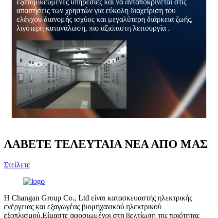
εξατομικευμένες υπηρεσίες και να ανταποκρίνεται στις
απαιτήσεις των χρηστών για εύκολη διαχείριση του
ελέγχου διανομής ισχύος και μεγαλύτερη διάρκεια ζωής,
λιγότερη κατανάλωση, πιο αξιόπιστη λειτουργία .
ΛΑΒΕΤΕ ΤΕΛΕΥΤΑΙΑ ΝΕΑ ΑΠΟ ΜΑΣ
Στείλετε
Η Changan Group Co., Ltd είναι κατασκευαστής ηλεκτρικής
ενέργειας και εξαγωγέας βιομηχανικού ηλεκτρικού
εξοπλισμού.Είμαστε αφοσιωμένοι στη βελτίωση της ποιότητας