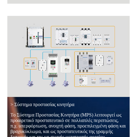
> Σύστημα προστασίας κινητήρα
Το Σύστημα Προστασίας Κινητήρα (MPS) λειτουργεί ως
προαιρετικό προστατευτικό σε πολλαπλές περιπτώσεις,
π.χ. υπερφόρτωση, ανοιχτή φάση, προεπιλεγμένη φάση και
βραχυκύκλωμα, και ως προστατευτικός της γραμμής
διανομής και της μη συχνής μετατροπής φορτίου.