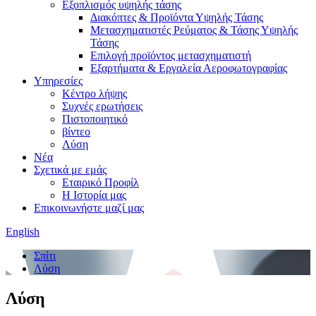
Εξοπλισμός υψηλής τάσης
Διακόπτες & Προϊόντα Υψηλής Τάσης
Μετασχηματιστές Ρεύματος & Τάσης Υψηλής
Τάσης
Επιλογή προϊόντος μετασχηματιστή
Εξαρτήματα & Εργαλεία Αεροφωτογραφίας
Υπηρεσίες
Κέντρο λήψης
Συχνές ερωτήσεις
Πιστοποιητικό
βίντεο
Λύση
Νέα
Σχετικά με εμάς
Εταιρικό Προφίλ
Η Ιστορία μας
Επικοινωνήστε μαζί μας
English
Σπίτι
Λύση
Λύση