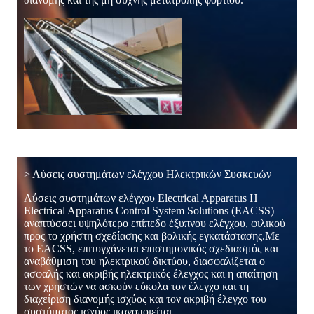
> Λύσεις συστημάτων ελέγχου Ηλεκτρικών Συσκευών
Λύσεις συστημάτων ελέγχου Electrical Apparatus Η
Electrical Apparatus Control System Solutions (EACSS)
αναπτύσσει υψηλότερο επίπεδο έξυπνου ελέγχου, φιλικού
προς το χρήστη σχεδίασης και βολικής εγκατάστασης.Με
το EACSS, επιτυγχάνεται επιστημονικός σχεδιασμός και
αναβάθμιση του ηλεκτρικού δικτύου, διασφαλίζεται ο
ασφαλής και ακριβής ηλεκτρικός έλεγχος και η απαίτηση
των χρηστών να ασκούν εύκολα τον έλεγχο και τη
διαχείριση διανομής ισχύος και τον ακριβή έλεγχο του
συστήματος ισχύος ικανοποιείται.