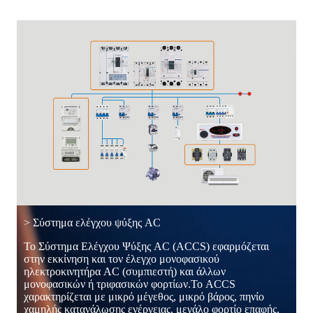
> Σύστημα ελέγχου ψύξης AC
Το Σύστημα Ελέγχου Ψύξης AC (ACCS) εφαρμόζεται
στην εκκίνηση και τον έλεγχο μονοφασικού
ηλεκτροκινητήρα AC (συμπιεστή) και άλλων
μονοφασικών ή τριφασικών φορτίων.Το ACCS
χαρακτηρίζεται με μικρό μέγεθος, μικρό βάρος, πηνίο
χαμηλής κατανάλωσης ενέργειας, μεγάλο φορτίο επαφής,