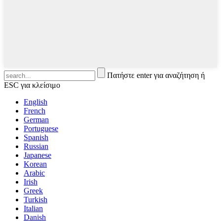
Πατήστε enter για αναζήτηση ή
ESC για κλείσιμο
English
French
German
Portuguese
Spanish
Russian
Japanese
Korean
Arabic
Irish
Greek
Turkish
Italian
Danish