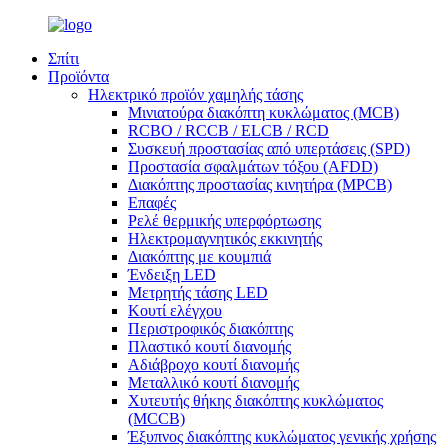
Σπίτι
Προϊόντα
Ηλεκτρικό προϊόν χαμηλής τάσης
Μινιατούρα διακόπτη κυκλώματος (MCB)
RCBO / RCCB / ELCB / RCD
Συσκευή προστασίας από υπερτάσεις (SPD)
Προστασία σφαλμάτων τόξου (AFDD)
Διακόπτης προστασίας κινητήρα (MPCB)
Επαφές
Ρελέ θερμικής υπερφόρτωσης
Ηλεκτρομαγνητικός εκκινητής
Διακόπτης με κουμπιά
Ένδειξη LED
Μετρητής τάσης LED
Κουτί ελέγχου
Περιστροφικός διακόπτης
Πλαστικό κουτί διανομής
Αδιάβροχο κουτί διανομής
Μεταλλικό κουτί διανομής
Χυτευτής θήκης διακόπτης κυκλώματος
(MCCB)
Έξυπνος διακόπτης κυκλώματος γενικής χρήσης