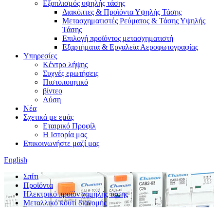
Εξοπλισμός υψηλής τάσης
Διακόπτες & Προϊόντα Υψηλής Τάσης
Μετασχηματιστές Ρεύματος & Τάσης Υψηλής
Τάσης
Επιλογή προϊόντος μετασχηματιστή
Εξαρτήματα & Εργαλεία Αεροφωτογραφίας
Υπηρεσίες
Κέντρο λήψης
Συχνές ερωτήσεις
Πιστοποιητικό
βίντεο
Λύση
Νέα
Σχετικά με εμάς
Εταιρικό Προφίλ
Η Ιστορία μας
Επικοινωνήστε μαζί μας
English
Σπίτι
Προϊόντα
Ηλεκτρικό προϊόν χαμηλής τάσης
Μεταλλικό κουτί διανομής