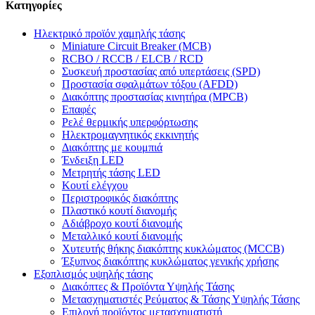
Κατηγορίες
Ηλεκτρικό προϊόν χαμηλής τάσης
Miniature Circuit Breaker (MCB)
RCBO / RCCB / ELCB / RCD
Συσκευή προστασίας από υπερτάσεις (SPD)
Προστασία σφαλμάτων τόξου (AFDD)
Διακόπτης προστασίας κινητήρα (MPCB)
Επαφές
Ρελέ θερμικής υπερφόρτωσης
Ηλεκτρομαγνητικός εκκινητής
Διακόπτης με κουμπιά
Ένδειξη LED
Μετρητής τάσης LED
Κουτί ελέγχου
Περιστροφικός διακόπτης
Πλαστικό κουτί διανομής
Αδιάβροχο κουτί διανομής
Μεταλλικό κουτί διανομής
Χυτευτής θήκης διακόπτης κυκλώματος (MCCB)
Έξυπνος διακόπτης κυκλώματος γενικής χρήσης
Εξοπλισμός υψηλής τάσης
Διακόπτες & Προϊόντα Υψηλής Τάσης
Μετασχηματιστές Ρεύματος & Τάσης Υψηλής Τάσης
Επιλογή προϊόντος μετασχηματιστή