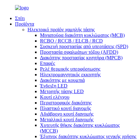
Σπίτι
Προϊόντα
Ηλεκτρικό προϊόν χαμηλής τάσης
Μινιατούρα διακόπτη κυκλώματος (MCB)
RCBO / RCCB / ELCB / RCD
Συσκευή προστασίας από υπερτάσεις (SPD)
Προστασία σφαλμάτων τόξου (AFDD)
Διακόπτης προστασίας κινητήρα (MPCB)
Επαφές
Ρελέ θερμικής υπερφόρτωσης
Ηλεκτρομαγνητικός εκκινητής
Διακόπτης με κουμπιά
Ένδειξη LED
Μετρητής τάσης LED
Κουτί ελέγχου
Περιστροφικός διακόπτης
Πλαστικό κουτί διανομής
Αδιάβροχο κουτί διανομής
Μεταλλικό κουτί διανομής
Χυτευτής θήκης διακόπτης κυκλώματος
(MCCB)
Έξυπνος διακόπτης κυκλώματος γενικής χρήσης